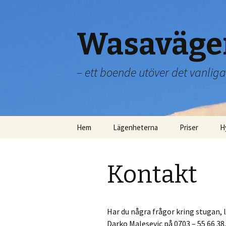
Wasaväge
– ett boende utöver det vanliga
Hoppa
Hem
Lägenheterna
Priser
H
till
innehåll
Kontakt
Har du några frågor kring stugan, 
Darko Malesevic på 0703 – 55 66 38.