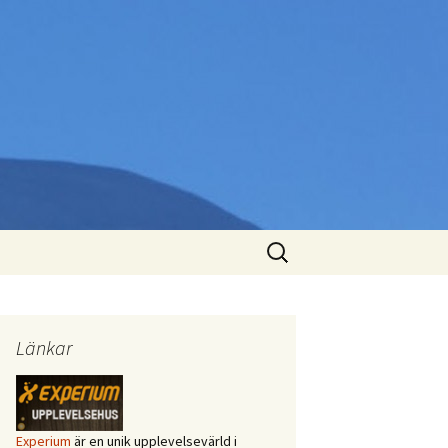
Sök
efter:
Länkar
Experium
är en unik upplevelsevärld i