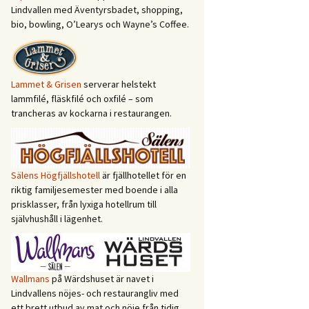
Lindvallen med Äventyrsbadet, shopping,
bio, bowling, O’Learys och Wayne’s Coffee.
Lammet & Grisen
serverar helstekt
lammfilé, fläskfilé och oxfilé – som
trancheras av kockarna i restaurangen.
Sälens Högfjällshotell
är fjällhotellet för en
riktig familjesemester med boende i alla
prisklasser, från lyxiga hotellrum till
självhushåll i lägenhet.
Wallmans
på Wärdshuset är navet i
Lindvallens nöjes- och restaurangliv med
ett brett utbud av mat och nöje från tidig