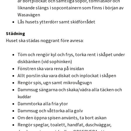
är bortplockat och samtliga sopor, tomflaskor och
liknande slängs i sopcontainern som finns i början av
Wasavägen
Lås husets ytterdörr samt skidförrådet
Städning
Huset ska städas noggrant före avresa:
Töm och rengör kyl och frys, torka rent i skåpet under
diskbänken (vid sophinken)
Fönstren ska vara rena på insidan
Allt porslin ska vara diskat och inplockat i skåpen
Rengör spis, ugn samt mikrovågsugn
Dammsug sängarna och skaka/vädra alla täcken och
kuddar
Dammtorka alla fria ytor
Dammsug och våttorka alla golv
Om den öppna spisen använts, ta bort askan
Rengör speglar, toalett, handfat, duschväggar,