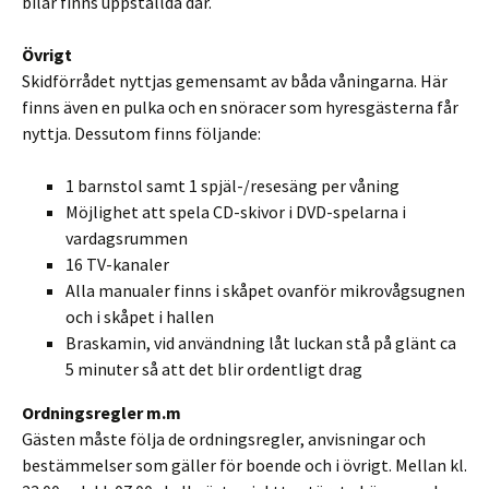
bilar finns uppställda där.
Övrigt
Skidförrådet nyttjas gemensamt av båda våningarna. Här
finns även en pulka och en snöracer som hyresgästerna får
nyttja. Dessutom finns följande:
1 barnstol samt 1 spjäl-/resesäng per våning
Möjlighet att spela CD-skivor i DVD-spelarna i
vardagsrummen
16 TV-kanaler
Alla manualer finns i skåpet ovanför mikrovågsugnen
och i skåpet i hallen
Braskamin, vid användning låt luckan stå på glänt ca
5 minuter så att det blir ordentligt drag
Ordningsregler m.m
Gästen måste följa de ordningsregler, anvisningar och
bestämmelser som gäller för boende och i övrigt. Mellan kl.