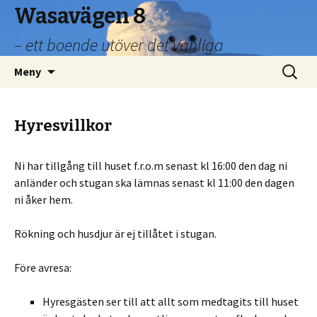
Wasavägen 8
– ett boende utöver det vanliga
Hoppa
Sök
Meny
till
efter:
innehåll
Hyresvillkor
Ni har tillgång till huset f.r.o.m senast kl 16:00 den dag ni
anländer och stugan ska lämnas senast kl 11:00 den dagen
ni åker hem.
Rökning och husdjur är ej tillåtet i stugan.
Före avresa:
Hyresgästen ser till att allt som medtagits till huset