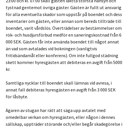
23:00 och kl. 07:00 skall gästen iaktta största hänsyn och
tystnad gentemot övriga gäster. Gästen är fullt ut ansvarig
för alla eventuella skador som uppstår på boendet och dess
inventarier om gästen, eller annan som bereds tillträde till
boendet, varit vårdslös. Överträdelser av bestämmelser om
rök- och husdjursförbud medför en saneringskostnad från 6
000 SEK. Gästen får inte använda boendet till något annat
än vad som avtalades vid bokningen (vanligtvis
fritidsändamål eller konferens). Om inte fullgod städning
skett kommer hyresgästen att debiteras en avgift från 5000
kr.
Samtliga nycklar till boendet skall lämnas vid avresa, i
annat fall debiteras hyresgästen en avgift från 3 000 SEK
för låsbyte.
Ägaren av stugan har rätt att säga upp avtalet med
omedelbar verkan om hyresgästen, eller någon i dennes
sällskap, uppträder störande och/eller begår skadegörelse i