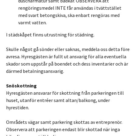
duscharmatur samt badkar. OBSERVERA att
rengöringsmedel INTE får användas i tvättstället
med svart betongskiva, ska enbart rengöras med
varmt vatten.
I städskåpet finns utrustning för städning.
Skulle något gå sönder eller saknas, meddela oss detta före
avresa. Hyresgästen är fullt ut ansvarig för alla eventuella
skador som uppstår på boendet och dess inventarier och är
därmed betalningsansvarig.
Snöskottning
Hyresgästen ansvarar för skottning från parkeringen till
huset, utanför entréer samt altan/balkong, under
hyrestiden.
Områdets vägar samt parkering skottas av entreprenör.
Observera att parkeringen endast blir skottad när inga