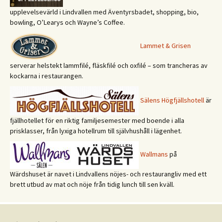
upplevelsevärld i Lindvallen med Äventyrsbadet, shopping, bio,
bowling, O’Learys och Wayne’s Coffee.
Lammet & Grisen
serverar helstekt lammfilé, fläskfilé och oxfilé – som trancheras av
kockarna i restaurangen.
Sälens Högfjällshotell
är
fjällhotellet för en riktig familjesemester med boende i alla
prisklasser, från lyxiga hotellrum till självhushåll i lägenhet.
Wallmans
på
Wärdshuset är navet i Lindvallens nöjes- och restaurangliv med ett
brett utbud av mat och nöje från tidig lunch till sen kväll.